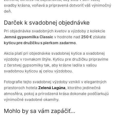
svadby krásna, voňavá a pripravená dotvoriť váš výnimočný
deň.
Darček k svadobnej objednávke
Pri objednávke svadobných kvetov a výzdoby z kolekcie
Jemná gypsomilka Classic
v hodnote nad
250 €
získate
kyticu pre družičku s pierkom zadarmo
.
Akcia platí pri objednávke svadobnej kytice a svadobnej
výzdoby v rovnakom štýle. Kyticu pre družičku pripravíme
z čerstvej gypsomilky tak, aby krásne ladila s vašou
svadobnou kyticou aj celou výzdobou.
Fotografie tejto svadobnej výzdoby vznikli v elegantných
priestoroch hotela
Zelená Lagúna
, ktorého jedinečná
atmosféra, pokoj a prirodzená krása dokonale podčiarkujú
výnimočné svadobné okamihy.
Mohlo by sa vám zapáčiť...