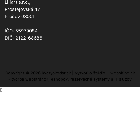
Liliart s.r.o.,
Prostejovská 47
Prešov 08001
IČO: 55979084
DIČ: 2122168686
Copyright © 2026
Kvetyakodar.sk
|
Vytvorilo štúdio
webshine.sk
- tvorba webstránok, eshopov, rezervačné systémy a IT služby