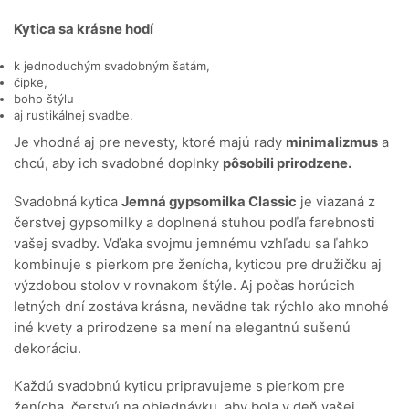
Kytica sa krásne hodí
k jednoduchým svadobným šatám,
čipke,
boho štýlu
aj rustikálnej svadbe.
Je vhodná aj pre nevesty, ktoré majú rady
minimalizmus
a
chcú, aby ich svadobné doplnky
pôsobili prirodzene.
Svadobná kytica
Jemná gypsomilka Classic
je viazaná z
čerstvej gypsomilky a doplnená stuhou podľa farebnosti
vašej svadby. Vďaka svojmu jemnému vzhľadu sa ľahko
kombinuje s pierkom pre ženícha, kyticou pre družičku aj
výzdobou stolov v rovnakom štýle. Aj počas horúcich
letných dní zostáva krásna, nevädne tak rýchlo ako mnohé
iné kvety a prirodzene sa mení na elegantnú sušenú
dekoráciu.
Každú svadobnú kyticu pripravujeme s pierkom pre
ženícha, čerstvú na objednávku, aby bola v deň vašej