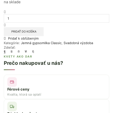
na sklade
množstvo
Svadobná
kytica
s
pierkom
PRIDAŤ DO KOŠÍKA
Jemná
Pridať k obľúbeným
gypsomilka
Kategórie:
Jemná gypsomilka Classic
,
Svadobná výzdoba
Classic
Zdieľať:
KVETY AKO DAR
Prečo nakupovať u nás?
Férové ceny
Kvalita, ktorá sa oplatí