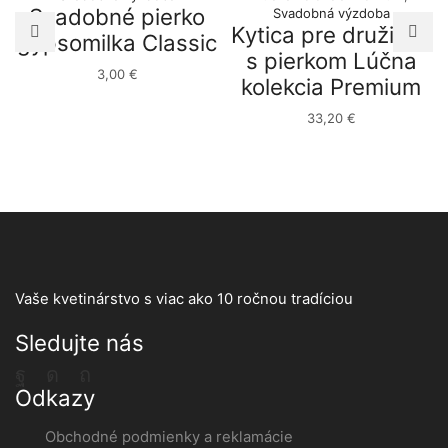
Svadobné pierko
Svadobná výzdoba
Kytica pre družičku
gypsomilka Classic
s pierkom Lúčna
3,00
€
kolekcia Premium
33,20
€
Vaše kvetinárstvo s viac ako 10 ročnou tradíciou
Sledujte nás
Facebook
Instagram
Pinterest
Odkazy
Obchodné podmienky a reklamácie