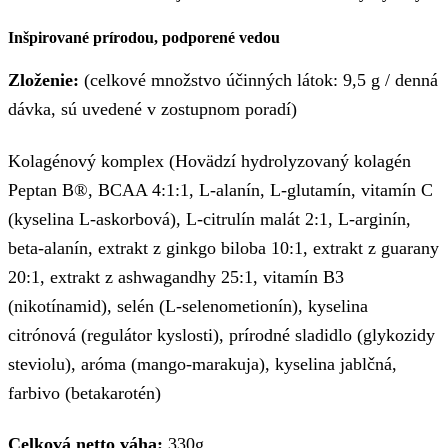
Inšpirované prírodou, podporené vedou
Zloženie:
(celkové množstvo účinných látok: 9,5 g / denná
dávka, sú uvedené v zostupnom poradí)
Kolagénový komplex (Hovädzí hydrolyzovaný kolagén
Peptan B®, BCAA 4:1:1, L-alanín, L-glutamín, vitamín C
(kyselina L-askorbová), L-citrulín malát 2:1, L-arginín,
beta-alanín, extrakt z ginkgo biloba 10:1, extrakt z guarany
20:1, extrakt z ashwagandhy 25:1, vitamín B3
(nikotínamid), selén (L-selenometionín), kyselina
citrónová (regulátor kyslosti), prírodné sladidlo (glykozidy
steviolu), aróma (mango-marakuja), kyselina jablčná,
farbivo (betakarotén)
Celková netto váha:
330g