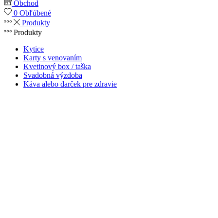
Obchod
0
Obľúbené
Produkty
Produkty
Kytice
Karty s venovaním
Kvetinový box / taška
Svadobná výzdoba
Káva alebo darček pre zdravie