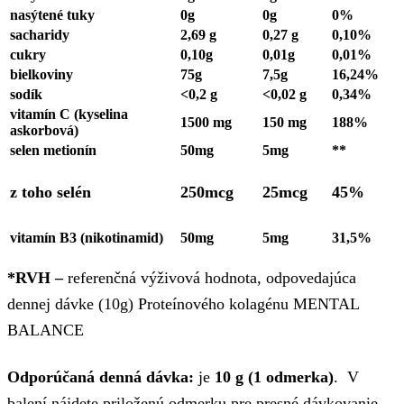
nasýtené tuky
0g
0g
0%
sacharidy
2,69 g
0,27 g
0,10%
cukry
0,10g
0,01g
0,01%
bielkoviny
75g
7,5g
16,24%
sodík
<0,2 g
<0,02 g
0,34%
vitamín C (kyselina
1500 mg
150 mg
188%
askorbová)
selen metionín
50mg
5mg
**
z toho selén
250mcg
25mcg
45%
vitamín B3 (nikotinamid)
50mg
5mg
31,5%
*RVH –
referenčná výživová hodnota, odpovedajúca
dennej dávke (10g) Proteínového kolagénu MENTAL
BALANCE
Odporúčaná denná dávka:
je
10 g (1 odmerka)
. V
balení nájdete priloženú odmerku pre presné dávkovanie.