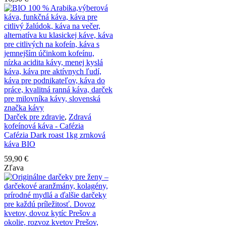
Darček pre zdravie
,
Zdravá
kofeínová káva - Cafézia
Cafézia Dark roast 1kg zrnková
káva BIO
59,90
€
Zľava