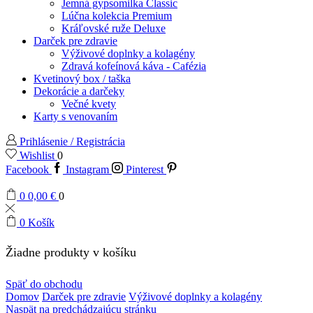
Jemná gypsomilka Classic
Lúčna kolekcia Premium
Kráľovské ruže Deluxe
Darček pre zdravie
Výživové doplnky a kolagény
Zdravá kofeínová káva - Cafézia
Kvetinový box / taška
Dekorácie a darčeky
Večné kvety
Karty s venovaním
Prihlásenie / Registrácia
Wishlist
0
Facebook
Instagram
Pinterest
0
0,00
€
0
0
Košík
Žiadne produkty v košíku
Späť do obchodu
Domov
Darček pre zdravie
Výživové doplnky a kolagény
Naspät na predchádzajúcu stránku