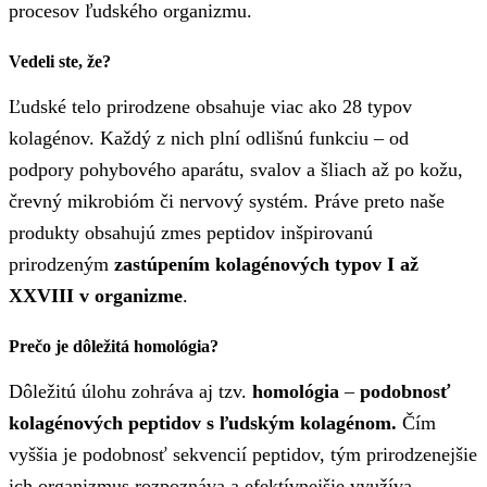
procesov ľudského organizmu.
Vedeli ste, že?
Ľudské telo prirodzene obsahuje viac ako 28 typov
kolagénov. Každý z nich plní odlišnú funkciu – od
podpory pohybového aparátu, svalov a šliach až po kožu,
črevný mikrobióm či nervový systém. Práve preto naše
produkty obsahujú zmes peptidov inšpirovanú
prirodzeným
zastúpením kolagénových typov I až
XXVIII v organizme
.
Prečo je dôležitá homológia?
Dôležitú úlohu zohráva aj tzv.
homológia
–
podobnosť
kolagénových peptidov s ľudským kolagénom.
Čím
vyššia je podobnosť sekvencií peptidov, tým prirodzenejšie
ich organizmus rozpoznáva a efektívnejšie využíva.