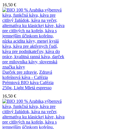
16,50
€
Darček pre zdravie
,
Zdravá
kofeínová káva - Cafézia
Prémiová BIO káva Cafézia
250g, Light Mletá espresso
16,50
€