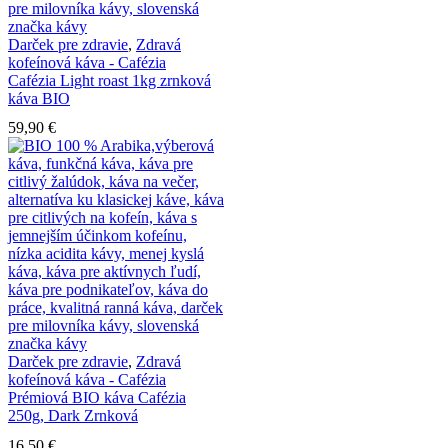
Darček pre zdravie
,
Zdravá
kofeínová káva - Cafézia
Cafézia Light roast 1kg zrnková
káva BIO
59,90
€
Darček pre zdravie
,
Zdravá
kofeínová káva - Cafézia
Prémiová BIO káva Cafézia
250g, Dark Zrnková
16,50
€