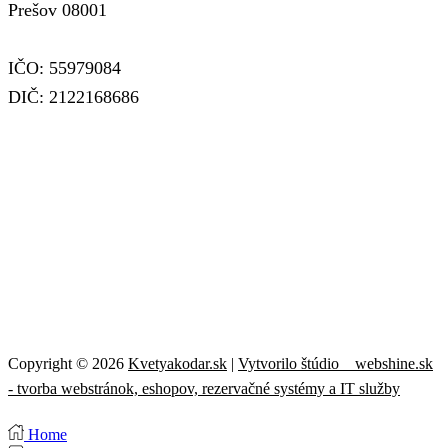
Prešov 08001
IČO: 55979084
DIČ: 2122168686
Copyright © 2026
Kvetyakodar.sk
|
Vytvorilo štúdio
webshine.sk
- tvorba webstránok, eshopov, rezervačné systémy a IT služby
Home