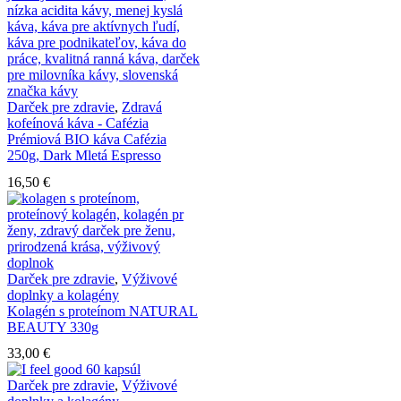
Darček pre zdravie
,
Zdravá
kofeínová káva - Cafézia
Prémiová BIO káva Cafézia
250g, Dark Mletá Espresso
16,50
€
Darček pre zdravie
,
Výživové
doplnky a kolagény
Kolagén s proteínom NATURAL
BEAUTY 330g
33,00
€
Darček pre zdravie
,
Výživové