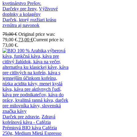
Darčeky pre ženy
,
Výživové
doplnky a kolagény
Darček, ktorý rozžiari krásu
zvnútra aj navonok
79,00
€
Original price was:
79,00 €.
73,00
€
Current price is:
73,00 €.
Darček pre zdravie
,
Zdravá
kofeínová káva - Cafézia
Prémiová BIO káva Cafézia
250g, Medium Mletá Espresso