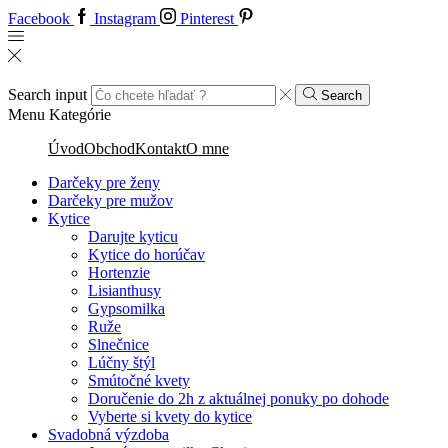
Facebook
Instagram
Pinterest
Search input
Search
Menu
Kategórie
Úvod
Obchod
Kontakt
O mne
Darčeky pre ženy
Darčeky pre mužov
Kytice
Darujte kyticu
Kytice do horúčav
Hortenzie
Lisianthusy
Gypsomilka
Ruže
Slnečnice
Lúčny štýl
Smútočné kvety
Doručenie do 2h z aktuálnej ponuky po dohode
Vyberte si kvety do kytice
Svadobná výzdoba