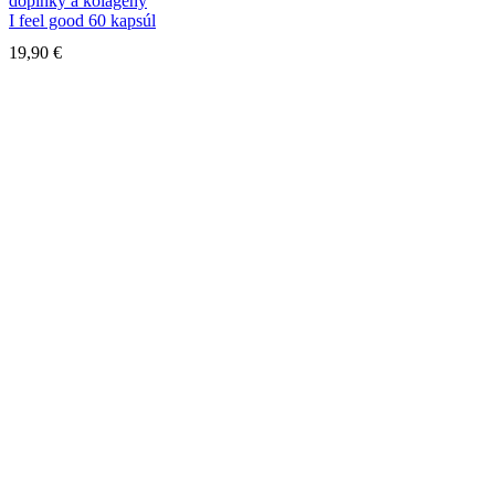
doplnky a kolagény
I feel good 60 kapsúl
19,90
€