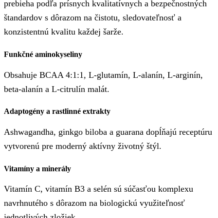
prebieha podľa prísnych kvalitatívnych a bezpečnostných
štandardov s dôrazom na čistotu, sledovateľnosť a
konzistentnú kvalitu každej šarže.
Funkčné aminokyseliny
Obsahuje BCAA 4:1:1, L-glutamín, L-alanín, L-arginín,
beta-alanín a L-citrulín malát.
Adaptogény a rastlinné extrakty
Ashwagandha, ginkgo biloba a guarana dopĺňajú receptúru
vytvorenú pre moderný aktívny životný štýl.
Vitamíny a minerály
Vitamín C, vitamín B3 a selén sú súčasťou komplexu
navrhnutého s dôrazom na biologickú využiteľnosť
jednotlivých zložiek.