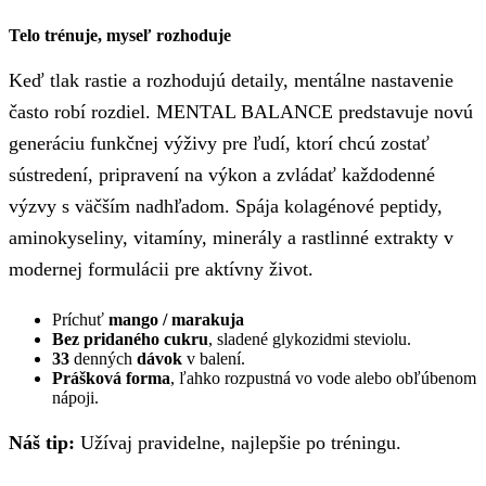
Telo trénuje, myseľ rozhoduje
Keď tlak rastie a rozhodujú detaily, mentálne nastavenie
často robí rozdiel. MENTAL BALANCE predstavuje novú
generáciu funkčnej výživy pre ľudí, ktorí chcú zostať
sústredení, pripravení na výkon a zvládať každodenné
výzvy s väčším nadhľadom. Spája kolagénové peptidy,
aminokyseliny, vitamíny, minerály a rastlinné extrakty v
modernej formulácii pre aktívny život.
Príchuť
mango / marakuja
Bez pridaného cukru
, sladené glykozidmi steviolu.
33
denných
dávok
v balení.
Prášková forma
, ľahko rozpustná vo vode alebo obľúbenom
nápoji.
Náš tip:
Užívaj pravidelne, najlepšie po tréningu.