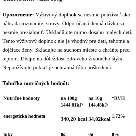
Upozornenie:
Výživový doplnok sa nesmie používať ako
náhrada rozmanitej stravy. Odporúčaná denná dávka sa
nesmie presiahnuť. Uskladňujte mimo dosahu malých detí.
Tento výživový doplnok nie je vhodný pre deti, tehotné a
dojčiace ženy. Skladujte na suchom mieste a chráňte pred
teplom. Dbajte na dôležitosť zdravého životného štýlu.
Nepoužívajte pokiaľ je ochranná fólia poškodená.
Tabuľka nutričných hodnôt:
Nutričné hodnoty
na 100g
na 10g
*RVH
1444,81kJ/
144,48kJ/
energetická hodnota
1,72%
340,20 kcal
34,02kcal
tuky
0g
0g
0%