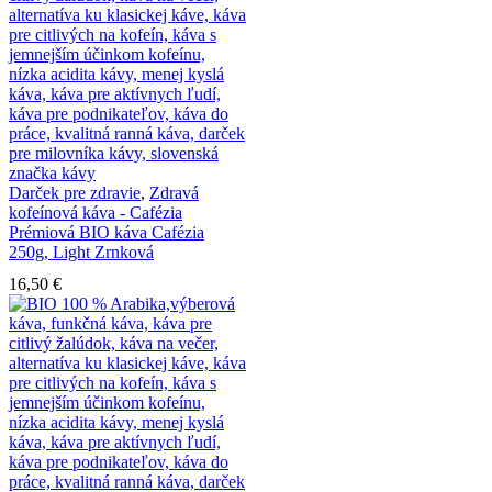
Darček pre zdravie
,
Zdravá
kofeínová káva - Cafézia
Prémiová BIO káva Cafézia
250g, Light Zrnková
16,50
€